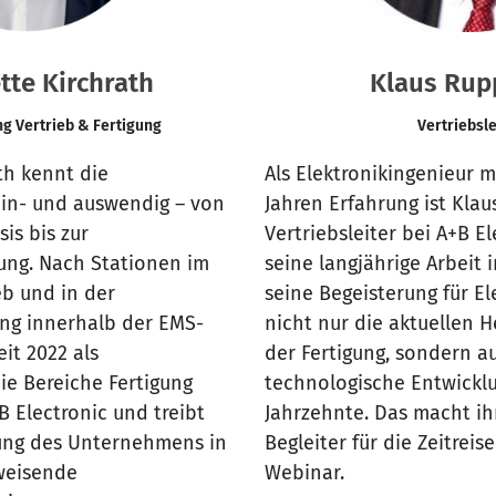
tte Kirchrath
Klaus Rup
ng Vertrieb & Fertigung
Vertriebsle
th kennt die
Als Elektronikingenieur m
 in- und auswendig – von
Jahren Erfahrung ist Kla
is bis zur
Vertriebsleiter bei A+B E
ng. Nach Stationen im
seine langjährige Arbeit
eb und in der
seine Begeisterung für El
ng innerhalb der EMS-
nicht nur die aktuellen 
eit 2022 als
der Fertigung, sondern a
ie Bereiche Fertigung
technologische Entwicklu
B Electronic und treibt
Jahrzehnte. Das macht i
ung des Unternehmens in
Begleiter für die Zeitreis
weisende
Webinar.