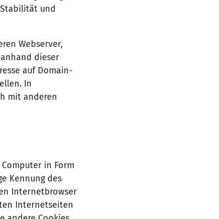
Stabilität und
eren Webserver,
s anhand dieser
dresse auf Domain-
llen. In
ch mit anderen
m Computer in Form
ige Kennung des
ten Internetbrowser
ten Internetseiten
ie andere Cookies