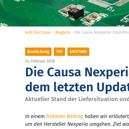
A+B Electronic
Magazin
Die Causa Nexperia: Einordn
Bestückung
THT
SMT/SMD
24. Februar 2026
Die Causa Nexperi
dem letzten Upda
Aktueller Stand der Liefersituation u
In einem
früheren Beitrag
haben wir erläutert
um den Hersteller Nexperia umgehen. Ziel war