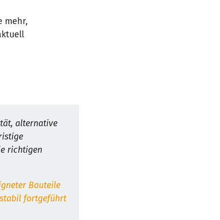
e mehr,
ktuell
tät, alternative
istige
e richtigen
igneter Bauteile
tabil fortgeführt