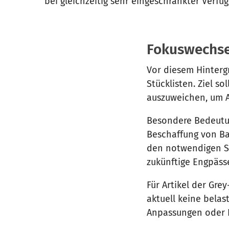
bei gleichzeitig sehr eingeschränkter Verfü
Fokuswechsel
Vor diesem Hinter
Stücklisten. Ziel s
auszuweichen, um A
Besondere Bedeutun
Beschaffung von Bau
den notwendigen S
zukünftige Engpäss
Für Artikel der Grey
aktuell keine belas
Anpassungen oder 