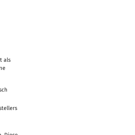
t als
ine
isch
tellers
a. Diese