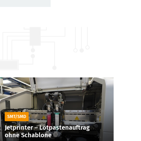
SMT/SMD
Jetprinter – Lötpastenauftrag
ohne Schablone