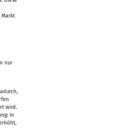
n Markt
en nur
dadurch,
rfen
t wird.
ng: In
erhöht,