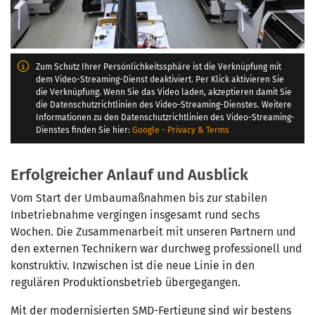
Zum Schutz Ihrer Persönlichkeitssphäre ist die Verknüpfung mit
dem Video-Streaming-Dienst deaktiviert. Per Klick aktivieren Sie
die Verknüpfung. Wenn Sie das Video laden, akzeptieren damit Sie
die Datenschutzrichtlinien des Video-Streaming-Dienstes. Weitere
Informationen zu den Datenschutzrichtlinien des Video-Streaming-
Dienstes finden Sie hier:
Google - Privacy & Terms
Erfolgreicher Anlauf und Ausblick
Vom Start der Umbaumaßnahmen bis zur stabilen
Inbetriebnahme vergingen insgesamt rund sechs
Wochen. Die Zusammenarbeit mit unseren Partnern und
den externen Technikern war durchweg professionell und
konstruktiv. Inzwischen ist die neue Linie in den
regulären Produktionsbetrieb übergegangen.
Mit der modernisierten SMD-Fertigung sind wir bestens